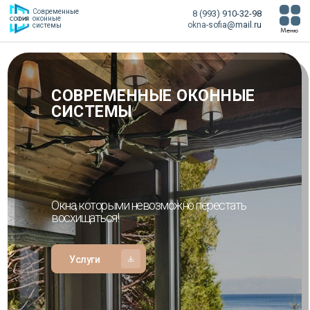
Современные
8 (993) 910-32-98
оконные
СОФИЯ
okna-sofia@mail.ru
системы
Меню
СОВРЕМЕННЫЕ ОКОННЫЕ
СИСТЕМЫ
Окна, которыми невозможно перестать
восхищаться!
Услуги