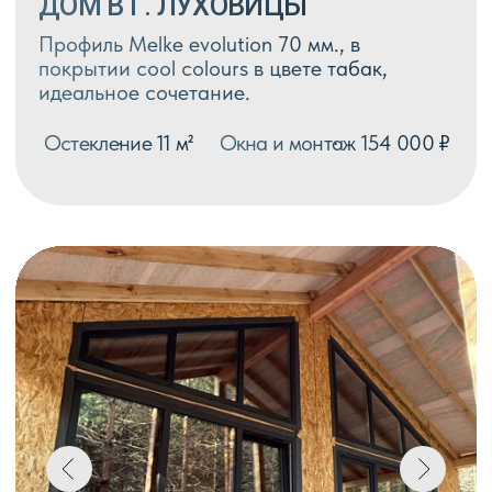
ВЕРАНДА В ЦВЕТЕ МАХАГОН
Остекление в профиле melke lite 60 мм,
стеклопакет однокамерный 32 мм
ламинация цвета махагон снаружи,
внутри-белые. Дверь входная с
многозапорным замком Reze.
Стоимость проекта под ключ 340 000 ₽