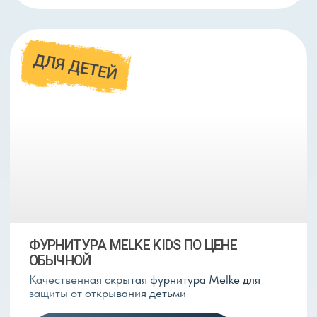
ПОКРЫТИЕ COOL COLOURS
У Melke усть уникальная технология
создания цветного ПВХ-профиля который
не выцветает на солнце и делает профиль
устойчивым к царапинам и загрязнениям
Подробнее
БОЛЬШОЙ ЗАВОД В РФ
Локализация в России дает возможность
быстро получить любые комплектующие
и ускоряет сервисное и гарантийное
обслуживание вне зависимости от внешних
факторов.
ПРОФИЛЬ В МАССЕ
Уникальный цвет и фактура окна не только
снаружи но и внутри оконного проема
Подробнее