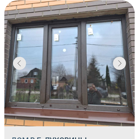
ВЕРАНДА В ЦВЕТЕ ОНИКС
В СТУПИНО
В данном проекте использовали профиль
melke evolution 70 мм в массе антрацит
с покрытием полимером снаружи и внутри
цвета onix, стеклопакет однокамерный
32 мм с мультифункциональным
напылением. Дверь входная
с многозапорным замком reze. Остекление
24 м²
Монтаж 50 000 ₽
Окна 270 000 ₽