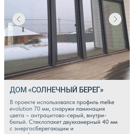
СОВРЕМЕННОЕ ШАЛЕ
В проекте использовали профиль Melke
evolution 70 мм в массе анрацит, цвет-
антацитово-серый снаружи и внутри,
стеклопакет 40 мм
с мультифункциональным
и энергосберегающим напылением.
Главным козырем проекта явился
раздвижной портал, стоимостью
180 000 руб.м Остекление – 34 м²
Окна и двери 536 000 ₽