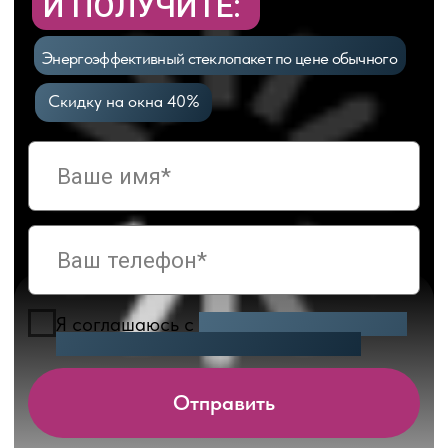
ДОЛГОВЕЧНОСТЬ
На таких профилях меньше заметны царапины или
потертости, так как под пленкой ламинации
находится пластик того же базового оттенка,
а не контрастный белый.
ЭСТЕТИКА
При открывании створок вы не видите белых
внутренних торцов («фальца») — всё окно выглядит
монолитным и стильным.
ПРИМЕРЫ РАБОТ