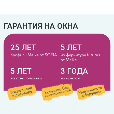
2
Окна собираются
на автоматизированной линии
с жестким контролем
герметичности. Точные сроки
изготовления известны заранее
ДОСТАВКА И МОНТАЖ
3
Бережная транспортировка.
Аккуратный демонтаж старых рам
и установка новых строго по ГОСТу
с надежной изоляцией
УБОРКА И СДАЧА
4
Мы собираем и выносим
строительный мусор. Вы проверяете
качество монтажа, подписываете
акт и получаете гарантию
ПРОФИЛЬ В МАССЕ
?
Что это такое