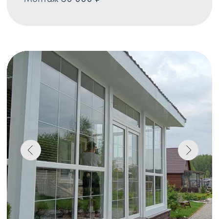
БАРН ХАУС В Г.О. ЕГОРЬЕВСК
Профиль melke evolution 70 мм,
стеклопакет двухкамерный 40 мм с
энергосберегающим напылением,
снаружи ламинация цвета
антрацитово-серый, внутри-белые.
Окна 251 000 ₽
Монтаж 48 300 ₽
Остекление – 23 м²