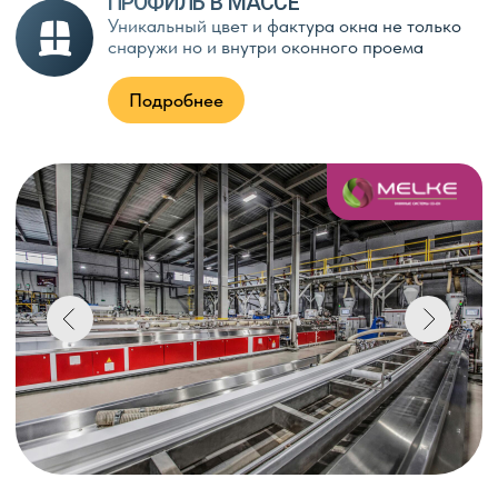
Скидку на окна 40%
Я соглашаюсь с
политикой в отношении
обработки персоональных данных
Отправить
ЗАМЕР И РАСЧЕТ
1
Инженер снимает мерки
и помогает выбрать профиль.
Стоимость фиксируется в смете —
никаких скрытых доплат
ПРОИЗВОДСТВО