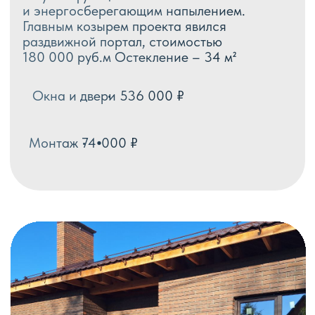
ли их использовать зимой?
Какую гарантию вы
предоставляете?
Как подготовить помещение к
монтажу окон?
Вывозите ли вы строительный
мусор после работы?
Можно ли застеклить балкон
необычной или нестандартной
формы?
Вы работаете только в городе
или выезжаете в область?