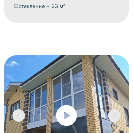
покрытие не выгорает, сохраняя
первоначальную насыщенность и глубину
цвета на долгие годы
ЭСТЕТИКА И РАЗНООБРАЗИЕ
технология предлагает несколько видов фактур
и цветов, возможность наносить структуру дерева,
а также покрывать профиль, окрашенный в массе
ВЫСОКАЯ ПРОЧНОСТЬ
поверхность отличается высокой твёрдостью
и стойкостью к появлению царапин, сколов и других
механических повреждений. В процессе
эксплуатации покрытие не тускнеет
и не расслаивается.
ЗАЩИТА ОТ ПЕРЕГРЕВА
профиль отражает инфракрасное излучение
и нагревается на 10−12% меньше, что полностью
исключает риск его деформации на солнце.