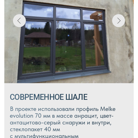
Подробнее о технологии
ВОПРОС-ОТВЕТ
Какие виды окон вы
устанавливаете?
Как вызвать замерщика и
сколько это стоит?
Сколько времени занимает
изготовление и установка?
В каких случаях лучше выбрать
алюминиевое остекление?
Что такое «мягкие окна» и можно