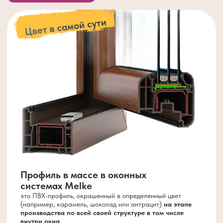
ДОМ «СОЛНЕЧНЫЙ БЕРЕГ»
В проекте использовался профиль melke
evolution 70 мм, снаружи ламинация
цвета – антрацитово-серый, внутри-
белый. Стеклопакет двухкамерный 40 мм
с энергосберегающим и