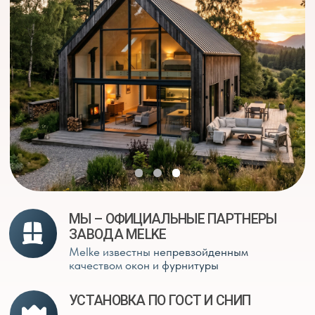
МЫ – ОФИЦИАЛЬНЫЕ ПАРТНЕРЫ
ЗАВОДА MELKE
Melke известны непревзойденным
качеством окон и фурнитуры
УСТАНОВКА ПО ГОСТ И СНИП
Даем гарантию 5 лет на монтаж и 5
лет на фурнитуру от завода
ГАРАНТИЯ ДО 25 ЛЕТ НА ОКНА
И ДВЕРИ
Износостойкие изделия с гарантией,
закрепленной в договоре
СЕЙЧАС ВЫГОДНО