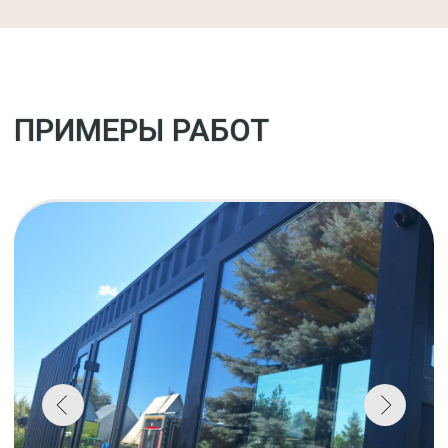
melke smart ultra 65 мм., однокамерные
стеклопакеты 36 мм с шпросом (раскладкой),
снаружи-полимерное покрытие в цвете табак,
внутри – белые.
Остекление – 6 м².
Окна 64 000 ₽
Монтаж 2 600 ₽