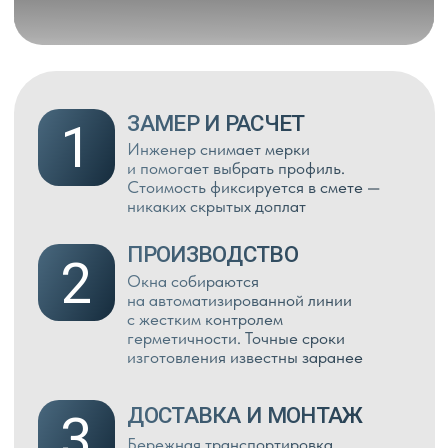
КОНТЕЙНЕР ДИЗАЙНЕРА
На объекте использован профиль melke
evolution в массе антрацит 70 мм,
стеклопакеты двухкамерные со стеклом 6
мм и полимерным покрытием в цвете
антрацит с двух сторон.
Остекление – 23 м²
Окна 225 000 ₽
Монтаж 60 000 ₽