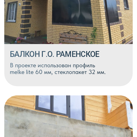
Доступно в цветах:
Onix
Табак
Графит
Сангрия