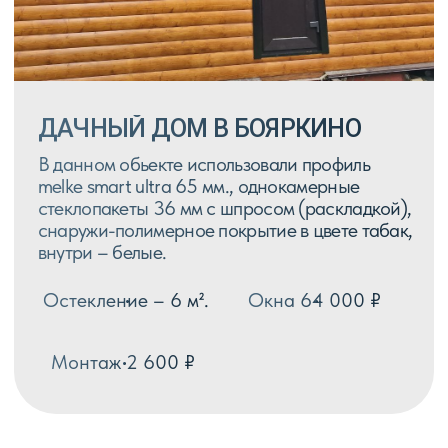
melke evlution 70 мм, в ламинации
снаружи в цвете шоколадно-коричневый,
стеклопакеты двухкамерные 40 мм с
мультифункциональным напылением и
энергосберегающим напылением.
Площадь остекления 22 м²
Окна и двери 290 000 ₽
Монтаж 46⦁200 ₽