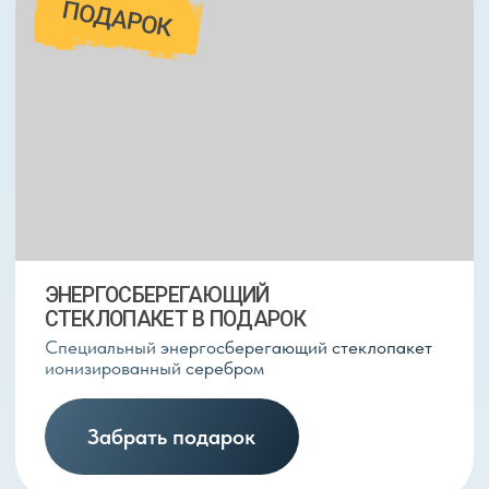
ФУРНИТУРА MELKE KIDS ПО ЦЕНЕ
ОБЫЧНОЙ
Качественная скрытая фурнитура Melke для
защиты от открывания детьми
Заказать установку окон
ПОЧЕМУ МЫ РАБОТАЕМ
С MELKE
ВЫСОЧАЙШИЕ СТАНДАРТЫ
КАЧЕСТВА
Melke известны непревзойденным качеством
окон, дверей и фурнитуры, а также
уникальными технологиями не имеющими
аналогов на Российском рынке