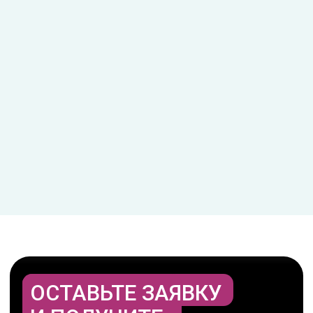
Цвет в самой сути
Профиль в массе в оконных
системах Melke
это ПВХ-профиль, окрашенный в определенный цвет
(например, карамель, шоколад или антрацит)
на этапе
производства по всей своей структуре в том числе
внутри окна
.
Если стандартный белый профиль для получения цвета
покрывают цветной пленкой (ламинируют) только снаружи
или изнутри, то профиль «в массе» имеет одинаковый цвет
даже на срезе
.