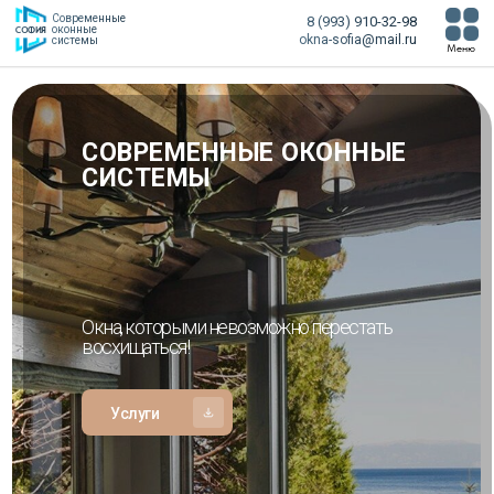
Современные
8 (993) 910-32-98
оконные
СОФИЯ
okna-sofia@mail.ru
системы
Меню
СОВРЕМЕННЫЕ ОКОННЫЕ
СИСТЕМЫ
Окна, которыми невозможно перестать
восхищаться!
Услуги