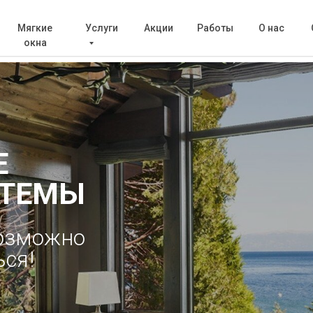
Мягкие
Услуги
Акции
Работы
О нас
окна
Е
СТЕМЫ
возможно
ься!