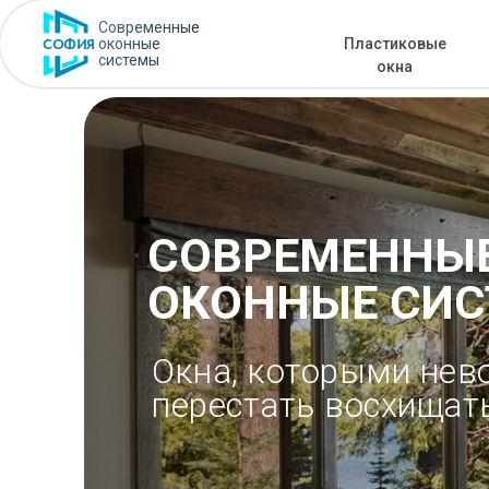
Современные
оконные
Пластиковые
СОФИЯ
системы
окна
СОВРЕМЕННЫ
ОКОННЫЕ СИ
Окна, которыми не
перестать восхищат