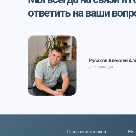
ответить на ваши воп
Пластиковые окна
Мягкие окн
Русаков Алексей Ал
управляющий
ИП РУСАК
Пол
П