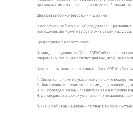
превосходными теплоизоляционными свойствами, высо
Широкий выбор конфигураций и дизайна
В ассортименте "Окон SOFIA" представлены различные
помещения. Вы можете выбрать окна различных форм, ц
Профессиональная установка
Команда специалистов "Окон SOFIA" обеспечивает про
оперативно, без лишних хлопот для вас, чтобы вы мог
Как заказать пластиковые окна от "Окон SOFIA" в Бронн
1. Связаться с нами по указанному на сайте номеру те
2. Наш специалист свяжется с вами для уточнения дет
3. Мы проведем замер и предложим вам наилучшие вар
4. Договоримся о сроках установки и оптимальном вар
"Окна SOFIA" - ваш надежный партнер в выборе и устан