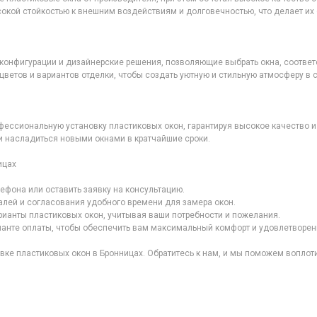
кой стойкостью к внешним воздействиям и долговечностью, что делает и
 конфигурации и дизайнерские решения, позволяющие выбрать окна, соотве
ветов и вариантов отделки, чтобы создать уютную и стильную атмосферу в 
фессиональную установку пластиковых окон, гарантируя высокое качество 
ли насладиться новыми окнами в кратчайшие сроки.
ицах
лефона или оставить заявку на консультацию.
алей и согласования удобного времени для замера окон.
ианты пластиковых окон, учитывая ваши потребности и пожелания.
ианте оплаты, чтобы обеспечить вам максимальный комфорт и удовлетворени
овке пластиковых окон в Бронницах. Обратитесь к нам, и мы поможем воплоти