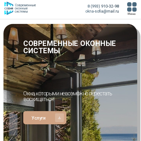
Современные
8 (993) 910-32-98
оконные
СОФИЯ
okna-sofia@mail.ru
системы
Меню
СОВРЕМЕННЫЕ ОКОННЫЕ
СИСТЕМЫ
Окна, которыми невозможно перестать
восхищаться!
Услуги